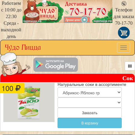
Работаем
с 10:00 до
Телефон
22:30
для заказа
Среда -
70-17-70
выходной
день
Toggl
naviga
Сок
Натуральные соки в ассортименте
100
Заказать
В корзину